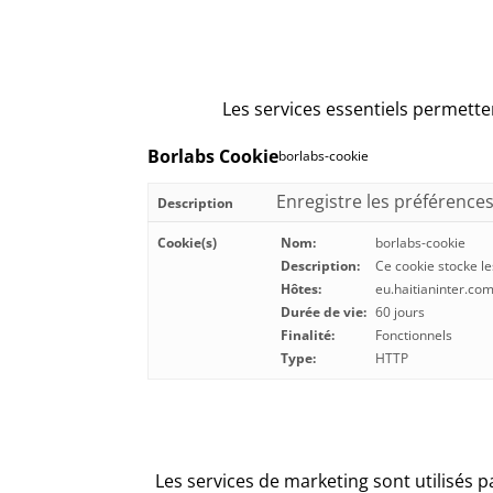
Les services essentiels permette
Borlabs Cookie
borlabs-cookie
Enregistre les préférences
Description
Cookie(s)
Nom:
borlabs-cookie
Description:
Ce cookie stocke le
Hôtes:
eu.haitianinter.co
Durée de vie:
60 jours
Finalité:
Fonctionnels
Type:
HTTP
Les services de marketing sont utilisés p