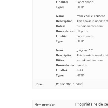
Finalité:
Fonctionnels
Type:
HTTP
Nom:
mtm_cookie_consent
Description:
This cookie is used to 
Hôtes:
eu.haitianinter.com
Durée de vie:
30 years
Finalité:
Fonctionnels
Type:
HTTP
Nom:
_pk_cvar.*.*
Description:
This cookie is used to s
Hôtes:
eu.haitianinter.com
Durée de vie:
Session
Finalité:
Suivi
Type:
HTTP
.matomo.cloud
Hôtes
Propriétaire de ce
Nom provider