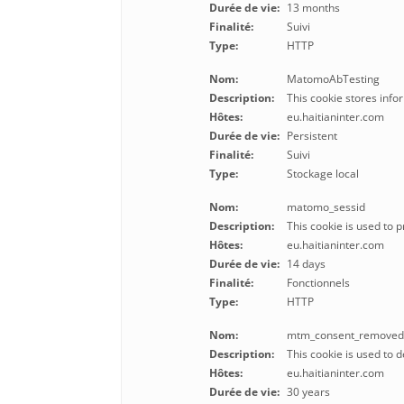
Durée de vie:
13 months
Finalité:
Suivi
Type:
HTTP
Nom:
MatomoAbTesting
Description:
This cookie stores info
Hôtes:
eu.haitianinter.com
Durée de vie:
Persistent
Finalité:
Suivi
Type:
Stockage local
Nom:
matomo_sessid
Description:
This cookie is used to 
Hôtes:
eu.haitianinter.com
Durée de vie:
14 days
Finalité:
Fonctionnels
Type:
HTTP
Nom:
mtm_consent_remove
Description:
This cookie is used to
Hôtes:
eu.haitianinter.com
Durée de vie:
30 years