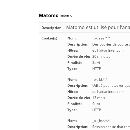
Matomo
matomo
Matomo est utilisé pour l'anal
Description
Cookie(s)
Nom:
_pk_ses.*.*
Description:
Des cookies de courte 
Hôtes:
eu.haitianinter.com
Durée de vie:
30 minutes
Finalité:
Suivi
Type:
HTTP
Nom:
_pk_id.*.*
Description:
Utilisé pour stocker quel
Hôtes:
eu.haitianinter.com
Durée de vie:
13 mois
Finalité:
Suivi
Type:
HTTP
Nom:
_pk_hsr.*.*
Description:
Session cookie that te