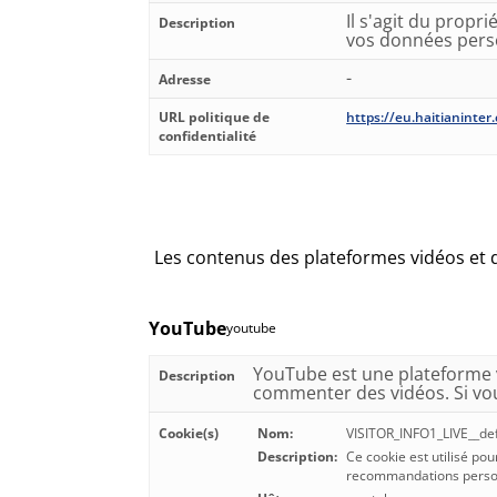
Il s'agit du propr
Description
vos données pers
-
Adresse
URL politique de
https://eu.haitianinter
confidentialité
Les contenus des plateformes vidéos et d
YouTube
youtube
YouTube est une plateforme v
Description
commenter des vidéos. Si vous
Cookie(s)
Nom:
VISITOR_INFO1_LIVE__def
Description:
Ce cookie est utilisé pou
recommandations person