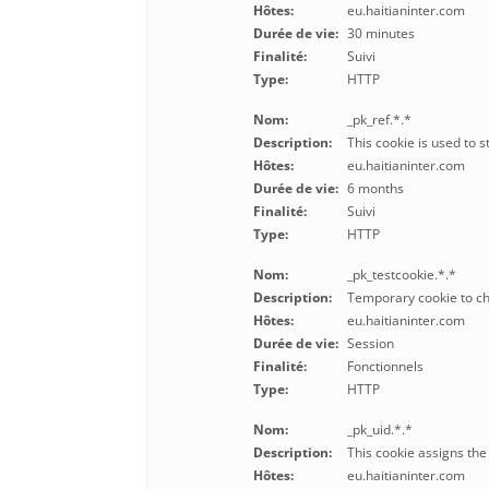
Hôtes:
eu.haitianinter.com
Durée de vie:
30 minutes
Finalité:
Suivi
Type:
HTTP
Nom:
_pk_ref.*.*
Description:
This cookie is used to s
Hôtes:
eu.haitianinter.com
Durée de vie:
6 months
Finalité:
Suivi
Type:
HTTP
Nom:
_pk_testcookie.*.*
Description:
Temporary cookie to che
Hôtes:
eu.haitianinter.com
Durée de vie:
Session
Finalité:
Fonctionnels
Type:
HTTP
Nom:
_pk_uid.*.*
Description:
This cookie assigns the
Hôtes:
eu.haitianinter.com