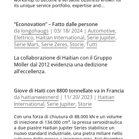
its unique service portfolio, expertise and...
“Econovation” – Fatto dalle persone
da
longohaugs
|
03/ 18/ 2024
|
Automotive
,
Elettrico
,
Haitian International
,
Serie Jupiter
,
Serie Mars
,
Serie Zeres
,
Storie
,
Tutti
La collaborazione di Haitian con il Gruppo
Möller dal 2012 evidenzia una dedizione
all’eccellenza.
Giove di Haiti con 8800 tonnellate va in Francia
da
haitianwiesnerd
|
11/ 20/ 2023
|
Haitian
International
,
Serie Jupiter
,
Storie
Con una forza di chiusura di 88.000 kN e un volume
di iniezione di 134.000 cm³, la pressa servoidraulica
a due piastre Haitian Jupiter Series stabilisce un
nuovo standard industriale, una pietra miliare nello
sviluppo delle presse a iniezione giga. Nel dicembre