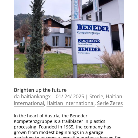
Brighten up the future
da
haitiankangx
|
01/ 24/ 2025
|
Storie
,
Haitian
International
,
Haitian International
,
Serie Zeres
In the heart of Austria, the Beneder
Kompetenzgruppe is a trailblazer in plastics
processing. Founded in 1965, the company has
grown from modest beginnings in a garage
workshop to become a versatile business known for